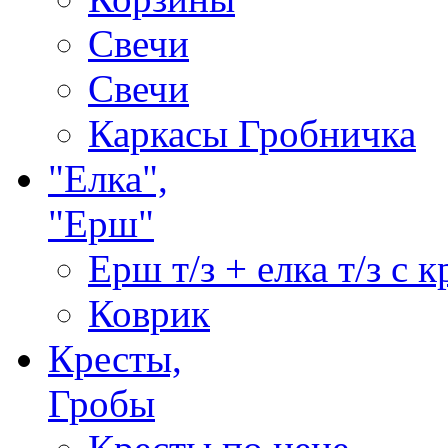
Свечи
Свечи
Каркасы Гробничка
"Елка",
"Ерш"
Ерш т/з + елка т/з с
Коврик
Кресты,
Гробы