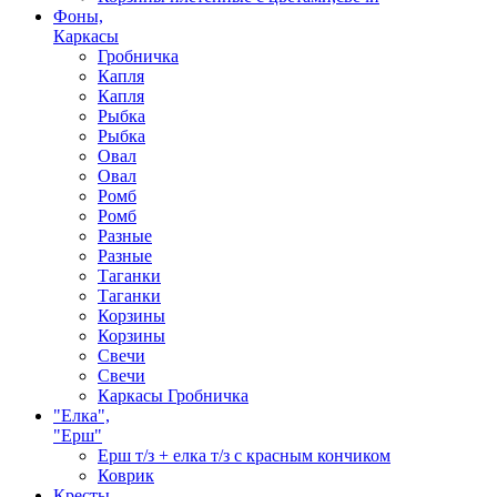
Фоны,
Каркасы
Гробничка
Капля
Капля
Рыбка
Рыбка
Овал
Овал
Ромб
Ромб
Разные
Разные
Таганки
Таганки
Корзины
Корзины
Свечи
Свечи
Каркасы Гробничка
"Елка",
"Ерш"
Ерш т/з + елка т/з с красным кончиком
Коврик
Кресты,