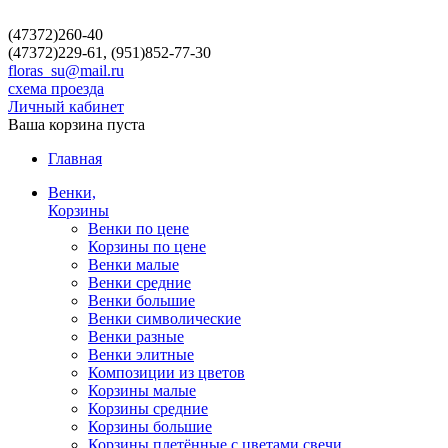
(47372)260-40
(47372)229-61, (951)852-77-30
floras_su@mail.ru
схема проезда
Личный кабинет
Ваша корзина пуста
Главная
Венки,
Корзины
Венки по цене
Корзины по цене
Венки малые
Венки средние
Венки большие
Венки символические
Венки разные
Венки элитные
Композиции из цветов
Корзины малые
Корзины средние
Корзины большие
Корзины плетённые с цветами,свечи