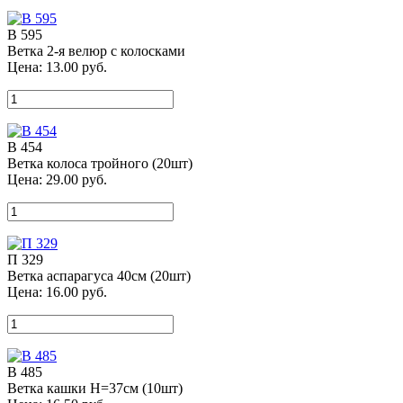
В 595
Ветка 2-я велюр с колосками
Цена:
13.00
руб.
В 454
Ветка колоса тройного (20шт)
Цена:
29.00
руб.
П 329
Ветка аспарагуса 40см (20шт)
Цена:
16.00
руб.
В 485
Ветка кашки Н=37см (10шт)