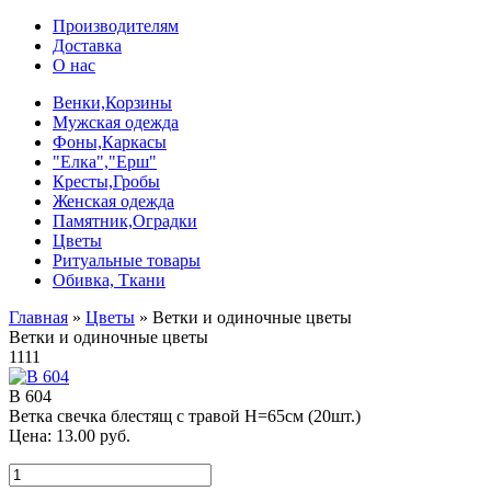
Производителям
Доставка
О нас
Венки,Корзины
Мужская одежда
Фоны,Каркасы
"Елка","Ерш"
Кресты,Гробы
Женская одежда
Памятник,Оградки
Цветы
Ритуальные товары
Обивка, Ткани
Главная
»
Цветы
»
Ветки и одиночные цветы
Ветки и одиночные цветы
1111
В 604
Ветка свечка блестящ с травой Н=65см (20шт.)
Цена:
13.00
руб.