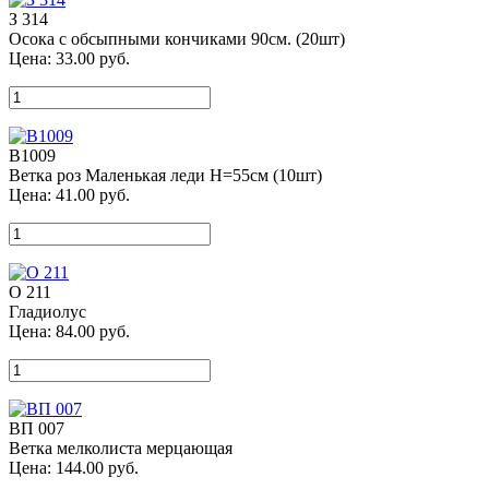
З 314
Осока с обсыпными кончиками 90см. (20шт)
Цена:
33.00
руб.
В1009
Ветка роз Маленькая леди Н=55см (10шт)
Цена:
41.00
руб.
О 211
Гладиолус
Цена:
84.00
руб.
ВП 007
Ветка мелколиста мерцающая
Цена:
144.00
руб.