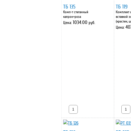
ТБ 135
ТБ 119
Комп-т стеганный
Комплект 
капрон+роза
вставкой з
(крестик, ц
1034.00
Цена:
руб.
40
Цена: